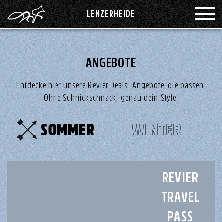
LENZERHEIDE
GRUPPE
ZIMMER
ANGEBOTE
ADELBODEN
FUCHSBAU
Entdecke hier unsere Revier Deals. Angebote, die passen.
Ohne Schnickschnack, genau dein Style.
GUT ZU WISSEN
KAPRUN
SOMMER
WINTER
MONTAFON
EVENTS
PHILOSOPHIE
SAAS-FEE
REVIER
SÄNTISPARK ST.GALLEN
ANREISE
TRAVEL
PASS